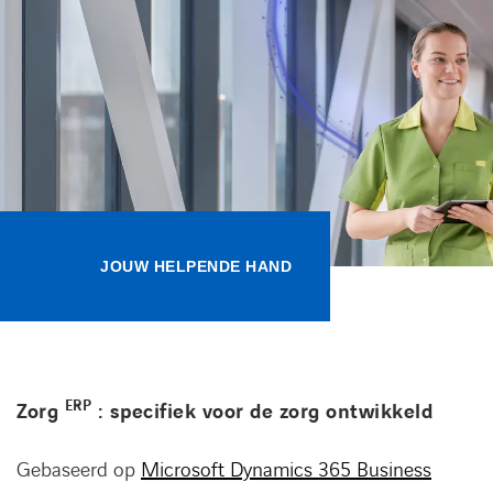
Kennisbank
Referenties
Events
Contact
JOUW HELPENDE HAND
Werken bij Axians
ERP
Zorg
: specifiek voor de zorg ontwikkeld
Gebaseerd op
Microsoft Dynamics 365 Business