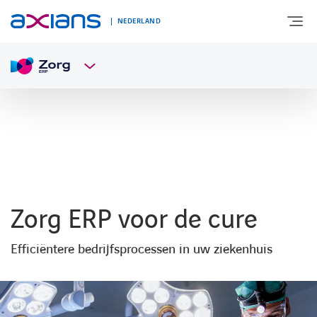
NEDERLAND
OVER AXIANS
EXPERTISE
MARKTSEGMENT
Zorg ERP voor de cure
NIEUWS & INSPIRATIE
Efficiëntere bedrijfsprocessen in uw ziekenhuis
Nieuws