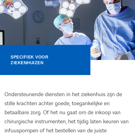
Kennisbank
Referenties
Events
SPECIFIEK VOOR
Contact
ZIEKENHUIZEN
Werken bij Axians
Ondersteunende diensten in het ziekenhuis zijn de
stille krachten achter goede, toegankelijke en
betaalbare zorg. Of het nu gaat om de inkoop van
chirurgische instrumenten, het tijdig laten keuren van
infuuspompen of het bestellen van de juiste