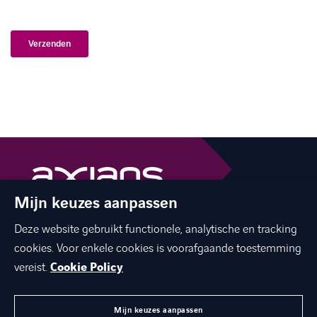
Mijn keuzes aanpassen
The best of ICT with a human touch
Deze website gebruikt functionele, analytische en tracking
linkedin
facebook
twitter
instagram
cookies. Voor enkele cookies is voorafgaande toestemming
youtube
vereist.
Cookie Policy
Mijn keuzes aanpassen
MENU