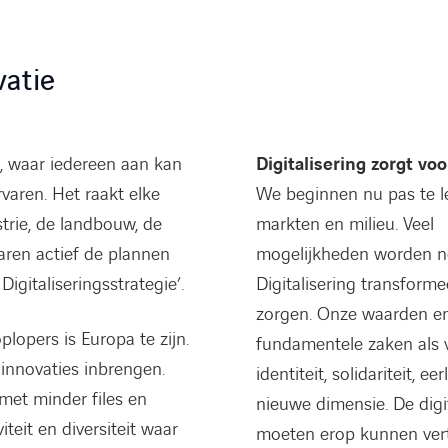
vatie
t, waar iedereen aan kan
Digitalisering zorgt vo
varen. Het raakt elke
We beginnen nu pas te le
trie, de landbouw, de
markten en milieu. Veel
aren actief de plannen
mogelijkheden worden no
gitaliseringsstrategie’.
Digitalisering transform
zorgen. Onze waarden e
lopers is Europa te zijn.
fundamentele zaken als v
innovaties inbrengen.
identiteit, solidariteit, 
met minder files en
nieuwe dimensie. De digi
teit en diversiteit waar
moeten erop kunnen vertr