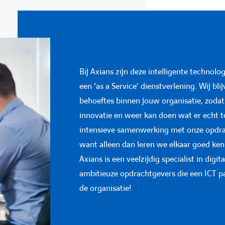
Bij Axians zijn deze intelligente technolo
Bij Axians zijn deze intelligente technolo
Bij Axians zijn deze intelligente technolo
een ‘as a Service’ dienstverlening. Wij b
een ‘as a Service’ dienstverlening. Wij b
een ‘as a Service’ dienstverlening. Wij b
behoeftes binnen jouw organisatie, zodat 
behoeftes binnen jouw organisatie, zodat 
behoeftes binnen jouw organisatie, zodat 
innovatie en weer kan doen wat er echt 
innovatie en weer kan doen wat er echt 
innovatie en weer kan doen wat er echt 
intensieve samenwerking met onze opdrac
intensieve samenwerking met onze opdrac
intensieve samenwerking met onze opdrac
want alleen dan leren we elkaar goed ken
want alleen dan leren we elkaar goed ken
want alleen dan leren we elkaar goed ken
Axians is een veelzijdig specialist in dig
Axians is een veelzijdig specialist in dig
Axians is een veelzijdig specialist in dig
ambitieuze opdrachtgevers die een ICT par
ambitieuze opdrachtgevers die een ICT par
ambitieuze opdrachtgevers die een ICT par
de organisatie!
de organisatie!
de organisatie!