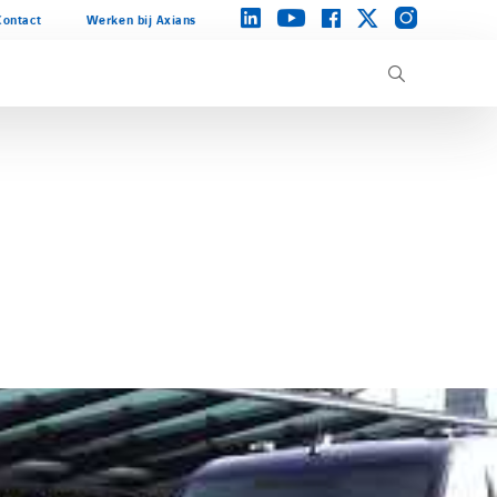
instagram
linkedin
facebook
twitter
youtube
Contact
Werken bij Axians