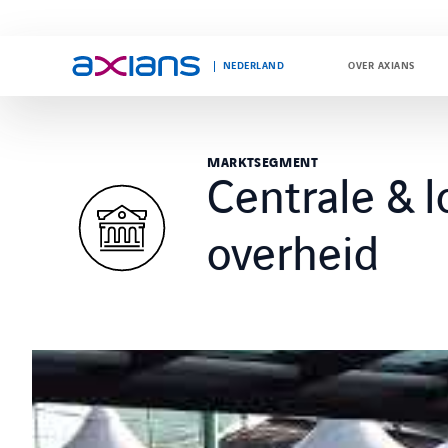
NEDERLAND
OVER AXIANS
Search
MARKTSEGMENT
Centrale & l
keywords
:
overheid