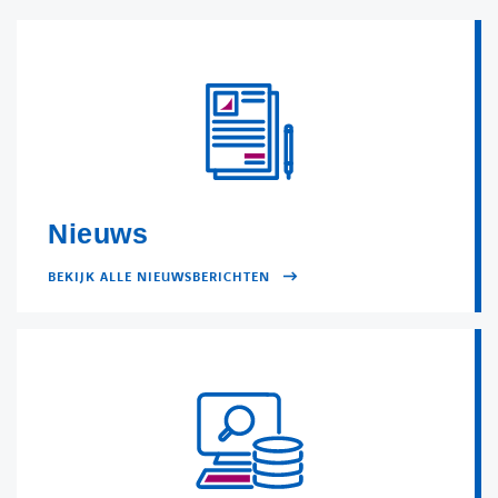
Kennisbank
Referenties
Events
Nieuws
Contact
BEKIJK ALLE NIEUWSBERICHTEN
Werken bij Axians