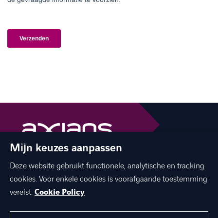
Mijn keuzes aanpassen
The best of ICT with a human touch
Deze website gebruikt functionele, analytische en tracking
linkedin
facebook
twitter
instagram
cookies. Voor enkele cookies is voorafgaande toestemming
youtube
vereist.
Cookie Policy