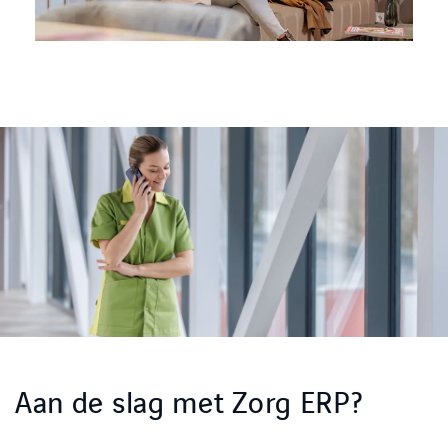
Aan de slag met Zorg ERP?
LINKEDIN
YOUTUBE
FACEBOOK
TWITTER
INSTAG