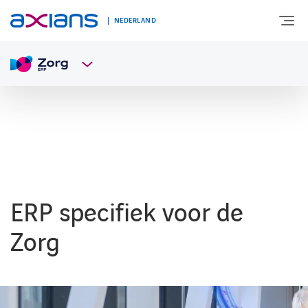
NEDERLAND
OVER AXIANS
EXPERTISE
MARKTSEGMENT
ERP specifiek voor de
NIEUWS & INSPIRATIE
Zorg
Nieuws