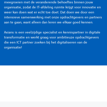
meegroeien met de veranderende behoeftes binnen jouw
meegroeien met de veranderende behoeftes binnen jouw
meegroeien met de veranderende behoeftes binnen jouw
organisatie, zodat de IT-afdeling ruimte krijgt voor innovatie en
organisatie, zodat de IT-afdeling ruimte krijgt voor innovatie en
organisatie, zodat de IT-afdeling ruimte krijgt voor innovatie en
weer kan doen wat er echt toe doet. Dat doen we door een
weer kan doen wat er echt toe doet. Dat doen we door een
weer kan doen wat er echt toe doet. Dat doen we door een
intensieve samenwerking met onze opdrachtgevers en partners
intensieve samenwerking met onze opdrachtgevers en partners
intensieve samenwerking met onze opdrachtgevers en partners
aan te gaan, want alleen dan leren we elkaar goed kennen.
aan te gaan, want alleen dan leren we elkaar goed kennen.
aan te gaan, want alleen dan leren we elkaar goed kennen.
Axians is een veelzijdige specialist en kennispartner in digitale
Axians is een veelzijdige specialist en kennispartner in digitale
Axians is een veelzijdige specialist en kennispartner in digitale
transformatie en werkt graag voor ambitieuze opdrachtgevers
transformatie en werkt graag voor ambitieuze opdrachtgevers
transformatie en werkt graag voor ambitieuze opdrachtgevers
die een ICT partner zoeken bij het digitaliseren van de
die een ICT partner zoeken bij het digitaliseren van de
die een ICT partner zoeken bij het digitaliseren van de
organisatie!
organisatie!
organisatie!