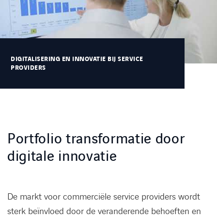
Kennisbank
Referenties
DIGITALISERING EN INNOVATIE BIJ SERVICE
PROVIDERS
Events
Contact
Werken bij Axians
Portfolio transformatie door
digitale innovatie
De markt voor commerciële service providers wordt
sterk beïnvloed door de veranderende behoeften en