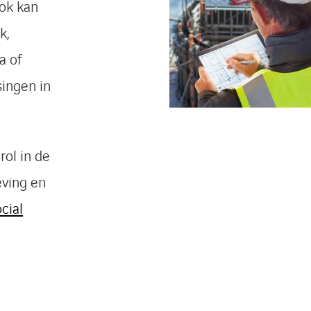
ook kan
k,
a of
singen in
rol in de
eving en
cial