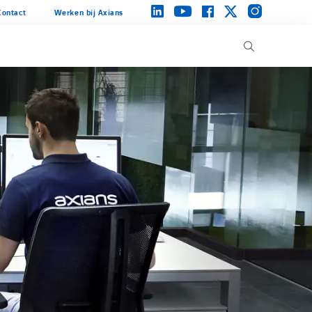
instagram
linkedin
facebook
twitter
youtube
Contact
Werken bij Axians