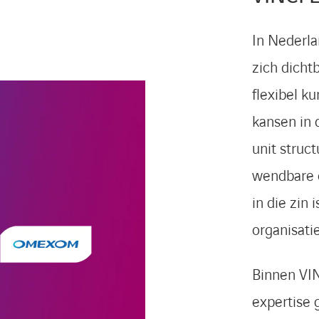
In Nederlan
zich dicht
flexibel k
kansen in 
unit struc
wendbare o
in die zin
organisatie
Binnen VI
expertise