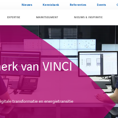
Nieuws
Kennisbank
Referenties
Events
EXPERTISE
MARKTSEGMENT
NIEUWS & INSPIRATIE
merk van VINCI
igitale transformatie en energietransitie