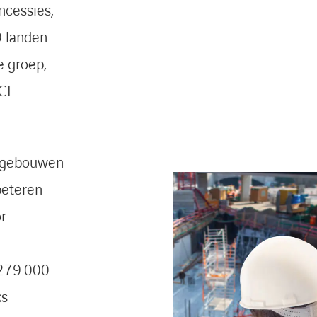
ncessies,
0 landen
e groep,
CI
n gebouwen
beteren
or
 279.000
ks