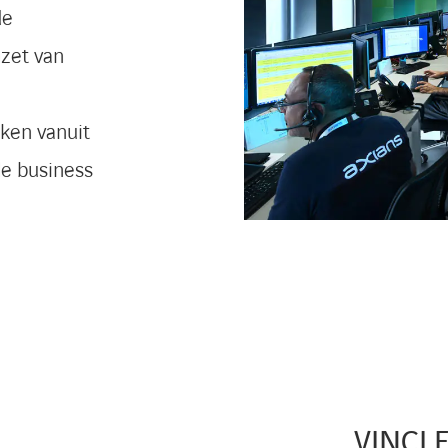
de
zet van
ken vanuit
e business
VINCI E