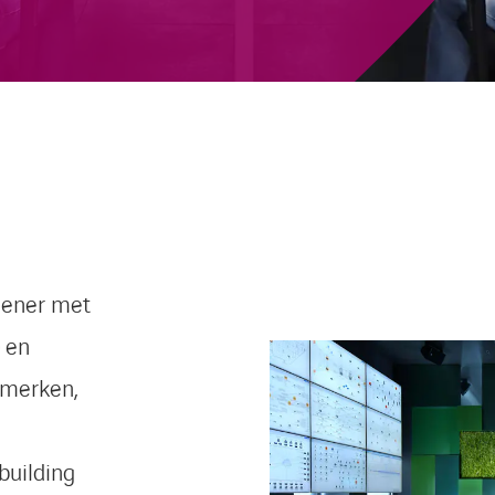
lener met
en
r merken,
 building