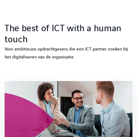
Kennisbank
The best of ICT with a human
Referenties
touch
Events
Voor ambitieuze opdrachtgevers die een ICT partner zoeken bij
het digitaliseren van de organisatie.
Contact
Werken bij Axians