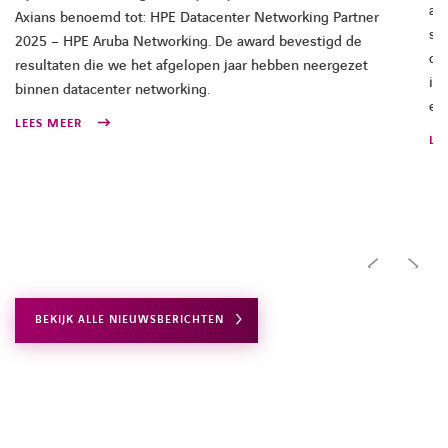
aa
Axians benoemd tot: HPE Datacenter Networking Partner
sa
2025 – HPE Aruba Networking. De award bevestigd de
di
resultaten die we het afgelopen jaar hebben neergezet
in
binnen datacenter networking.
en
LEES MEER
LE
BEKIJK ALLE NIEUWSBERICHTEN