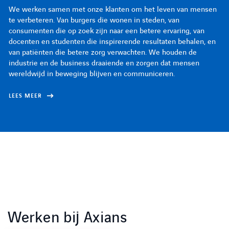
We werken samen met onze klanten om het leven van mensen
We werken samen met onze klanten om het leven van mensen
We werken samen met onze klanten om het leven van mensen
te verbeteren. Van burgers die wonen in steden, van
te verbeteren. Van burgers die wonen in steden, van
te verbeteren. Van burgers die wonen in steden, van
consumenten die op zoek zijn naar een betere ervaring, van
consumenten die op zoek zijn naar een betere ervaring, van
consumenten die op zoek zijn naar een betere ervaring, van
docenten en studenten die inspirerende resultaten behalen, en
docenten en studenten die inspirerende resultaten behalen, en
docenten en studenten die inspirerende resultaten behalen, en
van patiënten die betere zorg verwachten. We houden de
van patiënten die betere zorg verwachten. We houden de
van patiënten die betere zorg verwachten. We houden de
industrie en de business draaiende en zorgen dat mensen
industrie en de business draaiende en zorgen dat mensen
industrie en de business draaiende en zorgen dat mensen
wereldwijd in beweging blijven en communiceren.
wereldwijd in beweging blijven en communiceren.
wereldwijd in beweging blijven en communiceren.
LEES MEER
LEES MEER
LEES MEER
Werken bij Axians