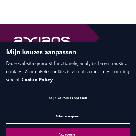
Mijn keuzes aanpassen
The best of ICT with a human touch
Deze website gebruikt functionele, analytische en tracking
linkedin
facebook
twitter
instagram
cookies. Voor enkele cookies is voorafgaande toestemming
youtube
vereist.
Cookie Policy
Mijn keuzes aanpassen
MENU
Alles weigeren
©
Axians 2026
Privacy statement
Cookies
Disclaimer
Accepteren