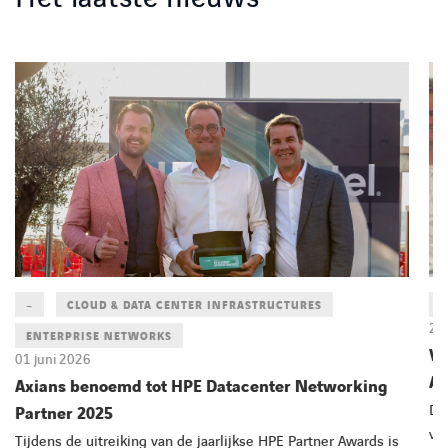
–
CLOUD & DATA CENTER INFRASTRUCTURES
D
29
ENTERPRISE NETWORKS
Ve
01 juni 2026
Ax
Axians benoemd tot HPE Datacenter Networking
De
Partner 2025
vo
Tijdens de uitreiking van de jaarlijkse HPE Partner Awards is