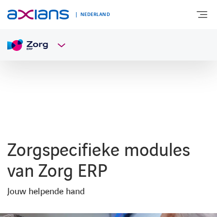
NEDERLAND
OVER AXIANS
EXPERTISE
MARKTSEGMENT
Zorgspecifieke modules
NIEUWS & INSPIRATIE
van Zorg ERP
Jouw helpende hand
Nieuws