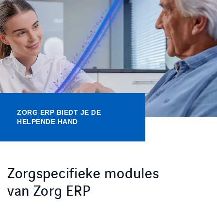
Kennisbank
Referenties
Events
Contact
ZORG ERP BIEDT JE DE
HELPENDE HAND
Werken bij Axians
Zorgspecifieke modules
van Zorg ERP