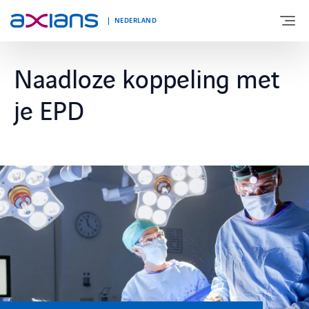
NEDERLAND
Naadloze koppeling met
OVER AXIANS
je EPD
EXPERTISE
MARKTSEGMENT
NIEUWS & INSPIRATIE
Nieuws