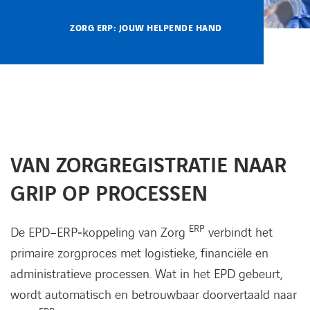
Kennisbank
ZORG ERP: JOUW HELPENDE HAND
Referenties
Events
Contact
VAN ZORGREGISTRATIE NAAR
Werken bij Axians
GRIP OP PROCESSEN
ERP
De EPD–ERP‑koppeling van Zorg
verbindt het
primaire zorgproces met logistieke, financiële en
administratieve processen. Wat in het EPD gebeurt,
wordt automatisch en betrouwbaar doorvertaald naar