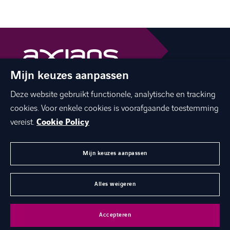
Mijn keuzes aanpassen
The best of ICT with a human touch
Deze website gebruikt functionele, analytische en tracking
linkedin
facebook
twitter
instagram
cookies. Voor enkele cookies is voorafgaande toestemming
youtube
vereist.
Cookie Policy
Mijn keuzes aanpassen
MENU
Alles weigeren
©
Axians 2026
Privacy statement
Cookies
Disclaimer
Accepteren
Juridische gegevens
Toegankelijkheid
Axians Global