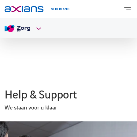
NEDERLAND
OVER AXIANS
EXPERTISE
MARKTSEGMENT
Help & Support
NIEUWS & INSPIRATIE
We staan voor u klaar
Nieuws