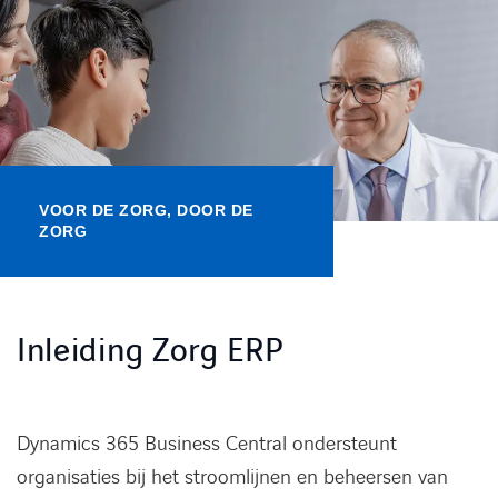
Kennisbank
Referenties
Events
VOOR DE ZORG, DOOR DE
Contact
ZORG
Werken bij Axians
Inleiding Zorg ERP
Dynamics 365 Business Central ondersteunt
organisaties bij het stroomlijnen en beheersen van