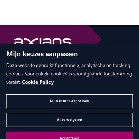
Mijn keuzes aanpassen
The best of ICT with a human touch
Deze website gebruikt functionele, analytische en tracking
linkedin
facebook
twitter
instagram
cookies. Voor enkele cookies is voorafgaande toestemming
youtube
vereist.
Cookie Policy
Mijn keuzes aanpassen
MENU
Alles weigeren
©
Axians 2026
Privacy statement
Cookies
Disclaimer
Accepteren