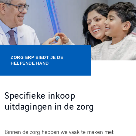
Kennisbank
Referenties
Events
ZORG ERP BIEDT JE DE
Contact
HELPENDE HAND
Werken bij Axians
Specifieke inkoop
uitdagingen in de zorg
Binnen de zorg hebben we vaak te maken met