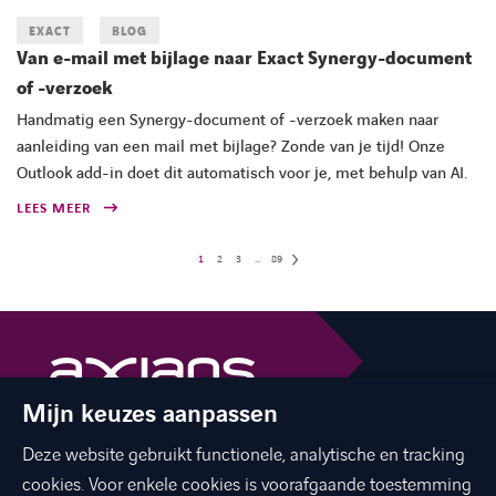
EXACT
BLOG
Van e-mail met bijlage naar Exact Synergy-document
of -verzoek
Handmatig een Synergy-document of -verzoek maken naar
aanleiding van een mail met bijlage? Zonde van je tijd! Onze
Outlook add-in doet dit automatisch voor je, met behulp van AI.
LEES MEER
1
2
3
…
89
Mijn keuzes aanpassen
The best of ICT with a human touch
Deze website gebruikt functionele, analytische en tracking
linkedin
facebook
twitter
instagram
youtube
cookies. Voor enkele cookies is voorafgaande toestemming