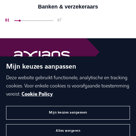
Banken & verzekeraars
01
07
Mijn keuzes aanpassen
The best of ICT with a human touch
Deze website gebruikt functionele, analytische en tracking
linkedin
facebook
twitter
instagram
cookies. Voor enkele cookies is voorafgaande toestemming
youtube
vereist.
Cookie Policy
Mijn keuzes aanpassen
MENU
Alles weigeren