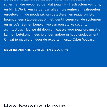
schermen die ervoor zorgen dat jouw IT-infrastructuur veilig is,
schermen die ervoor zorgen dat jouw IT-infrastructuur veilig is,
schermen die ervoor zorgen dat jouw IT-infrastructuur veilig is,
en blijft. We kijken verder dan alleen preventieve maatregelen
en blijft. We kijken verder dan alleen preventieve maatregelen
en blijft. We kijken verder dan alleen preventieve maatregelen
en geloven in de noodzaak van detecteren en reageren. Dit
en geloven in de noodzaak van detecteren en reageren. Dit
en geloven in de noodzaak van detecteren en reageren. Dit
begint al een stap eerder, bij het identificeren van de systemen
begint al een stap eerder, bij het identificeren van de systemen
begint al een stap eerder, bij het identificeren van de systemen
en risico’s. Samen bouwen we aan een sterke security-
en risico’s. Samen bouwen we aan een sterke security-
en risico’s. Samen bouwen we aan een sterke security-
architectuur. Hoe we dit doen en wat we voor jouw organisatie
architectuur. Hoe we dit doen en wat we voor jouw organisatie
architectuur. Hoe we dit doen en wat we voor jouw organisatie
kunnen betekenen lees je onder andere in
kunnen betekenen lees je onder andere in
kunnen betekenen lees je onder andere in
het visiedocument
het visiedocument
het visiedocument
.
.
.
Of laat je inspireren door de experts in
Of laat je inspireren door de experts in
Of laat je inspireren door de experts in
onze Cyber Vodcast
onze Cyber Vodcast
onze Cyber Vodcast
.
.
.
MEER INFORMATIE, CONTENT EN VIDEO'S
MEER INFORMATIE, CONTENT EN VIDEO'S
MEER INFORMATIE, CONTENT EN VIDEO'S
LINKEDIN
YOUTUBE
FACEBOOK
TWITTER
INSTAG
Hoe beveilig ik mijn