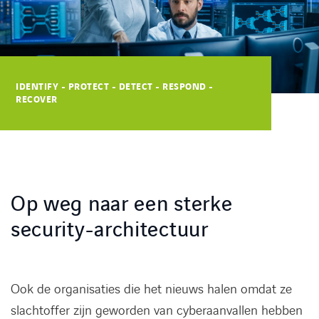
Kennisbank
Referenties
IDENTIFY - PROTECT - DETECT - RESPOND -
RECOVER
Events
Contact
Werken bij Axians
Op weg naar een sterke
security-architectuur
Ook de organisaties die het nieuws halen omdat ze
slachtoffer zijn geworden van cyberaanvallen hebben