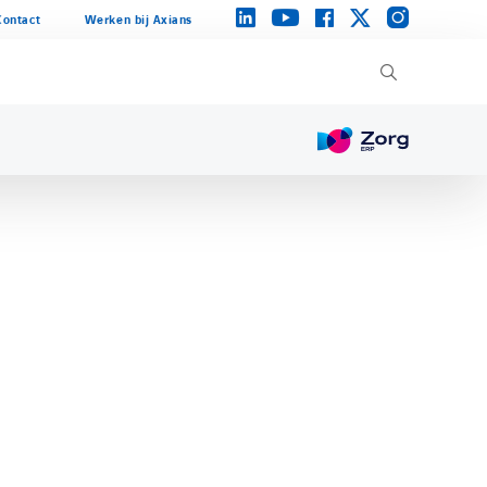
instagram
linkedin
facebook
twitter
youtube
Contact
Werken bij Axians