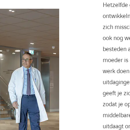
Hetzelfde 
ontwikkelm
zich missc
ook nog we
besteden 
moeder is 
werk doen 
uitdaging
geeft je z
zodat je o
middelbar
uitdaagt o