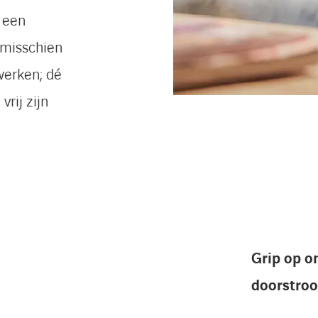
r een
 misschien
werken; dé
rij zijn
Grip op o
doorstro