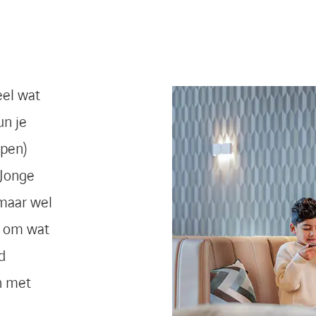
eel wat
un je
epen)
 Jonge
maar wel
at om wat
d
n met