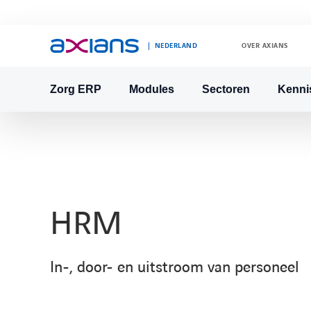
NEDERLAND
OVER AXIANS
Zorg ERP
Modules
Sectoren
Kenni
Search
keywords
:
HRM
In-, door- en uitstroom van personeel