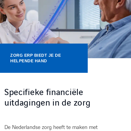
Kennisbank
Referenties
Events
ZORG ERP BIEDT JE DE
Contact
HELPENDE HAND
Werken bij Axians
Specifieke financiële
uitdagingen in de zorg
De Nederlandse zorg heeft te maken met