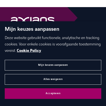
Mijn keuzes aanpassen
The best of ICT with a human touch
Deze website gebruikt functionele, analytische en tracking
linkedin
facebook
twitter
instagram
cookies. Voor enkele cookies is voorafgaande toestemming
youtube
vereist.
Cookie Policy
Mijn keuzes aanpassen
MENU
Alles weigeren
©
Axians 2026
Privacy statement
Cookies
Disclaimer
Accepteren
Juridische gegevens
Toegankelijkheid
Axians Global