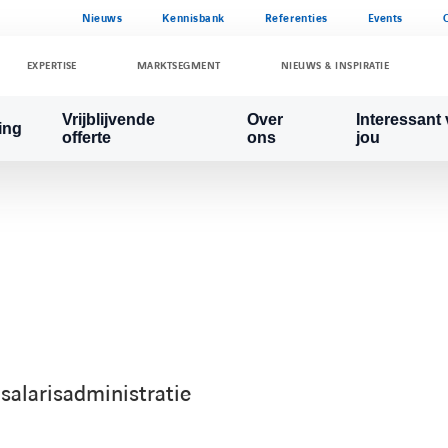
Nieuws
Kennisbank
Referenties
Events
EXPERTISE
MARKTSEGMENT
NIEUWS & INSPIRATIE
Vrijblijvende
Over
Interessant
ing
offerte
ons
jou
salarisadministratie