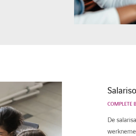
Salaris
COMPLETE 
De salaris
werknemers