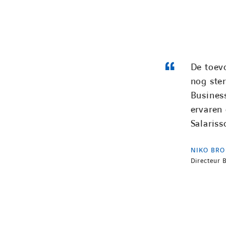
De toev
nog ste
Business
ervaren
Salaris
NIKO BR
Directeur B