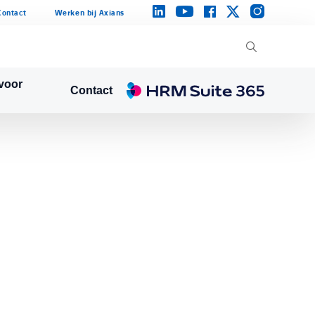
instagram
linkedin
facebook
twitter
youtube
Contact
Werken bij Axians
 voor
Contact