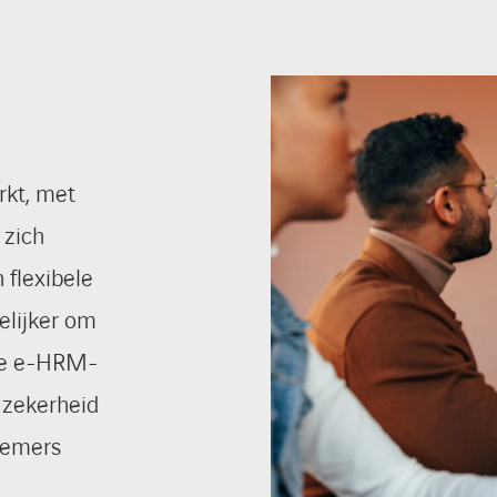
rkt, met
 zich
 flexibele
elijker om
 De e-HRM-
 zekerheid
nemers