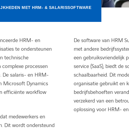
IJKHEDEN MET HRM- & SALARISSOFTWARE
vanceerde HRM- en
De software van HRM Sui
isaties te ondersteunen
met andere bedrijfssyste
en technische
een gebruiksvriendelijk 
an complexe processen
service (SaaS), biedt de 
ie. De salaris- en HRM-
schaalbaarheid. Dit model
in Microsoft Dynamics
organisatie gebruikt en
n efficiënte workflow
bedrijfsbehoeften veran
verzekerd van een betro
oplossing voor HRM- en s
zodat medewerkers en
n. Dit wordt ondersteund