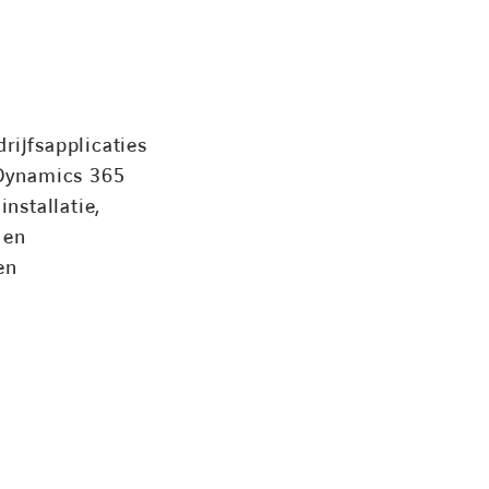
rijfsapplicaties
 Dynamics 365
nstallatie,
 en
en