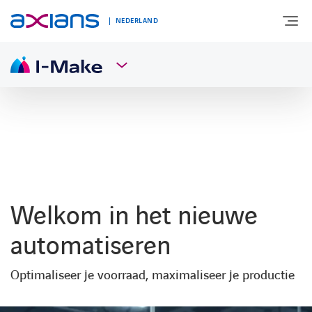
NEDERLAND
OVER AXIANS
EXPERTISE
MARKTSEGMENT
Welkom in het nieuwe
NIEUWS & INSPIRATIE
automatiseren
Optimaliseer je voorraad, maximaliseer je productie
Nieuws