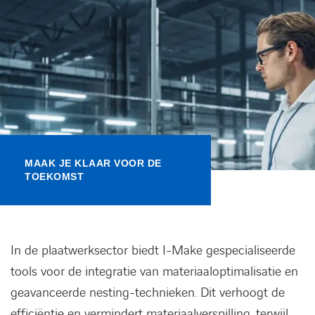
Kennisbank
Referenties
Events
Contact
MAAK JE KLAAR VOOR DE
TOEKOMST
Werken bij Axians
In de plaatwerksector biedt I-Make gespecialiseerde
tools voor de integratie van materiaaloptimalisatie en
geavanceerde nesting-technieken. Dit verhoogt de
efficiëntie en vermindert materiaalverspilling, terwijl