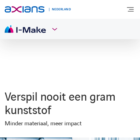
NEDERLAND
OVER AXIANS
EXPERTISE
MARKTSEGMENT
Verspil nooit een gram
NIEUWS & INSPIRATIE
kunststof
Minder materiaal, meer impact
Nieuws