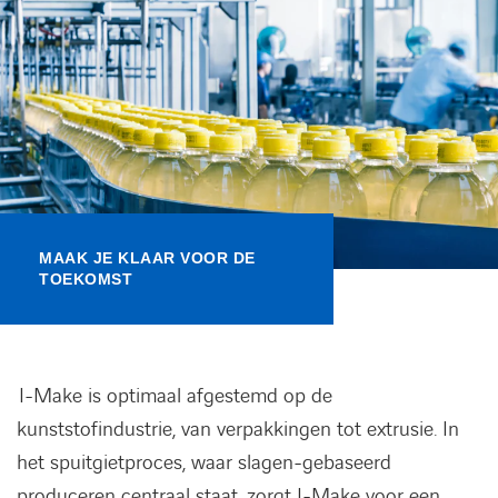
Kennisbank
Referenties
Events
Contact
MAAK JE KLAAR VOOR DE
TOEKOMST
Werken bij Axians
I-Make is optimaal afgestemd op de
kunststofindustrie, van verpakkingen tot
extrusie
. In
het spuitgietproces, waar slagen-gebaseerd
produceren centraal staat, zorgt I-Make voor een