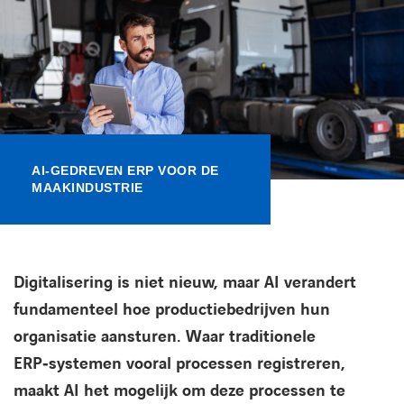
Kennisbank
Referenties
Events
AI‑GEDREVEN ERP VOOR DE
Contact
MAAKINDUSTRIE
Werken bij Axians
Digitalisering is niet nieuw, maar AI verandert
fundamenteel hoe productiebedrijven hun
organisatie aansturen. Waar traditionele
ERP‑systemen vooral processen registreren,
maakt AI het mogelijk om deze processen te