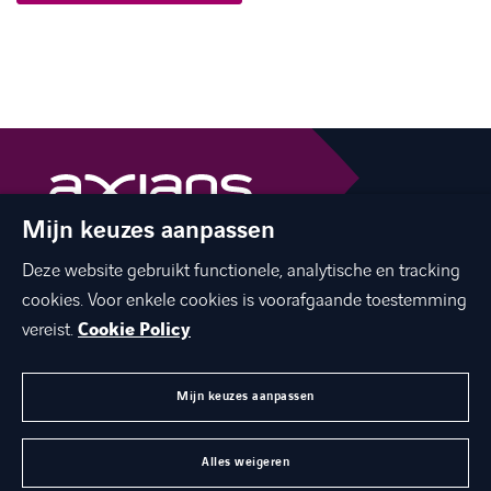
Mijn keuzes aanpassen
The best of ICT with a human touch
Deze website gebruikt functionele, analytische en tracking
linkedin
facebook
twitter
instagram
cookies. Voor enkele cookies is voorafgaande toestemming
youtube
vereist.
Cookie Policy
Mijn keuzes aanpassen
MENU
Alles weigeren