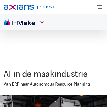
NEDERLAND
OVER AXIANS
EXPERTISE
MARKTSEGMENT
AI in de maakindustrie
NIEUWS & INSPIRATIE
Van ERP naar Autonomous Resource Planning
Nieuws