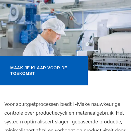
Kennisbank
Referenties
Events
Contact
MAAK JE KLAAR VOOR DE
TOEKOMST
Werken bij Axians
Voor spuitgietprocessen biedt I-Make nauwkeurige
controle over productiecycli en materiaalgebruik. Het
systeem optimaliseert slagen-gebaseerde productie,
minimaliseert afval en verhoogt de productiviteit door