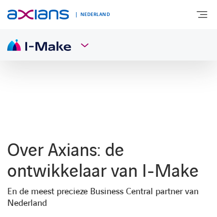
NEDERLAND
OVER AXIANS
EXPERTISE
MARKTSEGMENT
Over Axians: de
NIEUWS & INSPIRATIE
ontwikkelaar van I-Make
En de meest precieze Business Central partner van
Nieuws
Nederland