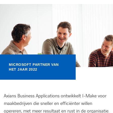
Kennisbank
Referenties
Events
Contact
MICROSOFT PARTNER VAN
Werken bij Axians
HET JAAR 2022
Axians Business Applications ontwikkelt I-Make voor
maakbedrijven die sneller en efficiënter willen
opereren, met meer resultaat en rust in de organisatie.