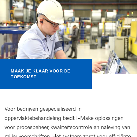
Kennisbank
Referenties
Events
Contact
MAAK JE KLAAR VOOR DE
TOEKOMST
Werken bij Axians
Voor bedrijven gespecialiseerd in
oppervlaktebehandeling biedt I-Make oplossingen
voor procesbeheer, kwaliteitscontrole en naleving van
milieuvoorschriften. Het systeem zorgt voor efficiënte