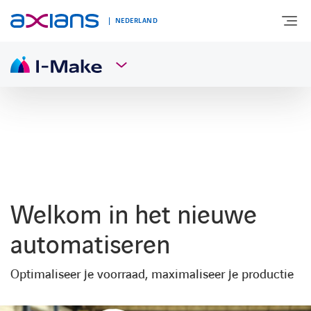
NEDERLAND
OVER AXIANS
EXPERTISE
MARKTSEGMENT
Welkom in het nieuwe
NIEUWS & INSPIRATIE
automatiseren
Optimaliseer je voorraad, maximaliseer je productie
Nieuws