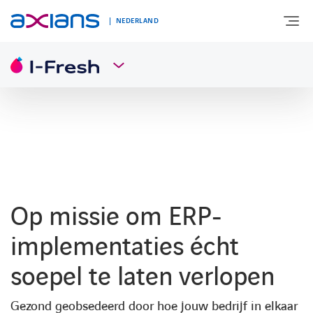
NEDERLAND
OVER AXIANS
EXPERTISE
MARKTSEGMENT
Op missie om ERP-
NIEUWS & INSPIRATIE
implementaties écht
soepel te laten verlopen
Nieuws
Gezond geobsedeerd door hoe jouw bedrijf in elkaar