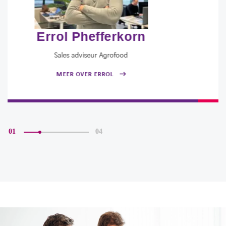
Nathalie van Rooij
Business Consultant
MEER OVER NATHALIE
01
04