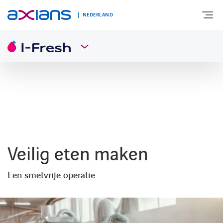
NEDERLAND
OVER AXIANS
EXPERTISE
MARKTSEGMENT
Veilig eten maken
NIEUWS & INSPIRATIE
Een smetvrije operatie
Nieuws