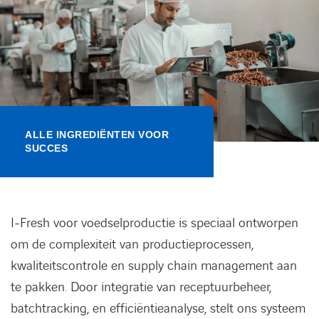
Kennisbank
Referenties
Events
ALLE INGREDIËNTEN VOOR
Contact
SUCCES
Werken bij Axians
I-Fresh voor voedselproductie is speciaal ontworpen
om de complexiteit van productieprocessen,
kwaliteitscontrole en supply chain management aan
te pakken. Door integratie van receptuurbeheer,
batchtracking, en efficiëntieanalyse, stelt ons systeem