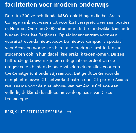
faciliteiten voor modern onderwijs
faciliteiten voor modern onderwijs
faciliteiten voor modern onderwijs
De ruim 200 verschillende MBO-opleidingen die het Arcus
De ruim 200 verschillende MBO-opleidingen die het Arcus
De ruim 200 verschillende MBO-opleidingen die het Arcus
College aanbiedt waren tot voor kort verspreid over zes locaties
College aanbiedt waren tot voor kort verspreid over zes locaties
College aanbiedt waren tot voor kort verspreid over zes locaties
in Heerlen. Om ruim 8.000 studenten betere ontwikkelkansen te
in Heerlen. Om ruim 8.000 studenten betere ontwikkelkansen te
in Heerlen. Om ruim 8.000 studenten betere ontwikkelkansen te
bieden, koos het Regionaal Opleidingencentrum voor een
bieden, koos het Regionaal Opleidingencentrum voor een
bieden, koos het Regionaal Opleidingencentrum voor een
vooruitstrevende nieuwbouw. De nieuwe campus is speciaal
vooruitstrevende nieuwbouw. De nieuwe campus is speciaal
vooruitstrevende nieuwbouw. De nieuwe campus is speciaal
voor Arcus ontworpen en biedt alle moderne faciliteiten die
voor Arcus ontworpen en biedt alle moderne faciliteiten die
voor Arcus ontworpen en biedt alle moderne faciliteiten die
studenten ook in hun dagelijkse praktijk tegenkomen. De zes
studenten ook in hun dagelijkse praktijk tegenkomen. De zes
studenten ook in hun dagelijkse praktijk tegenkomen. De zes
halfronde gebouwen zijn een integraal onderdeel van de
halfronde gebouwen zijn een integraal onderdeel van de
halfronde gebouwen zijn een integraal onderdeel van de
omgeving en bieden de onderwijsdomeinen alles voor een
omgeving en bieden de onderwijsdomeinen alles voor een
omgeving en bieden de onderwijsdomeinen alles voor een
toekomstgericht onderwijsaanbod. Dat geldt zeker voor de
toekomstgericht onderwijsaanbod. Dat geldt zeker voor de
toekomstgericht onderwijsaanbod. Dat geldt zeker voor de
compleet nieuwe ICT-netwerkinfrastructuur. ICT-partner Axians
compleet nieuwe ICT-netwerkinfrastructuur. ICT-partner Axians
compleet nieuwe ICT-netwerkinfrastructuur. ICT-partner Axians
realiseerde voor de nieuwbouw van het Arcus College een
realiseerde voor de nieuwbouw van het Arcus College een
realiseerde voor de nieuwbouw van het Arcus College een
volledig dekkend draadloos netwerk op basis van Cisco-
volledig dekkend draadloos netwerk op basis van Cisco-
volledig dekkend draadloos netwerk op basis van Cisco-
technologie.
technologie.
technologie.
BEKIJK HET REFERENTIEVERHAAL
BEKIJK HET REFERENTIEVERHAAL
BEKIJK HET REFERENTIEVERHAAL