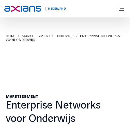
NEDERLAND
HOME
MARKTSEGMENT
ONDERWIJS
ENTERPRISE NETWORKS
OVER AXIANS
VOOR ONDERWIJS
EXPERTISE
MARKTSEGMENT
NIEUWS & INSPIRATIE
MARKTSEGMENT
Enterprise Networks
voor Onderwijs
Nieuws