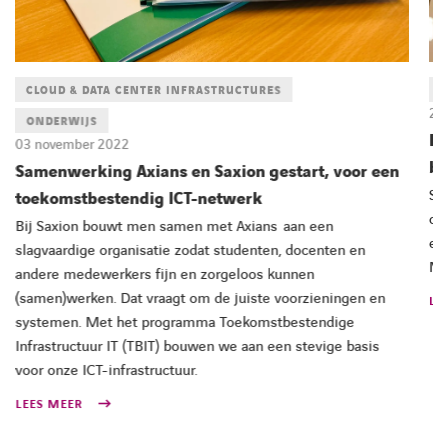
CLOUD & DATA CENTER INFRASTRUCTURES
E
28
ONDERWIJS
RO
03 november 2022
bo
Samenwerking Axians en Saxion gestart, voor een
Sa
toekomstbestendig ICT-netwerk
of
Bij Saxion bouwt men samen met Axians aan een
ee
slagvaardige organisatie zodat studenten, docenten en
Mo
andere medewerkers fijn en zorgeloos kunnen
(samen)werken. Dat vraagt om de juiste voorzieningen en
LE
systemen. Met het programma Toekomstbestendige
Infrastructuur IT (TBIT) bouwen we aan een stevige basis
voor onze ICT-infrastructuur.
LEES MEER