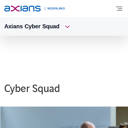
NEDERLAND
Axians Cyber Squad
OVER AXIANS
EXPERTISE
MARKTSEGMENT
Cyber Squad
NIEUWS & INSPIRATIE
Nieuws