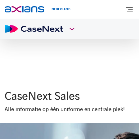
NEDERLAND
OVER AXIANS
EXPERTISE
MARKTSEGMENT
CaseNext Sales
NIEUWS & INSPIRATIE
Alle informatie op één uniforme en centrale plek!
Nieuws