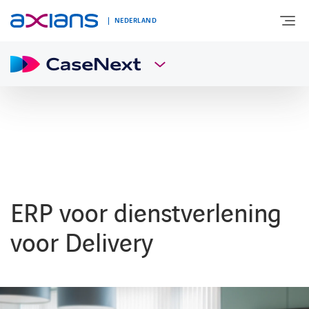
NEDERLAND
OVER AXIANS
EXPERTISE
MARKTSEGMENT
ERP voor dienstverlening
NIEUWS & INSPIRATIE
voor Delivery
Nieuws