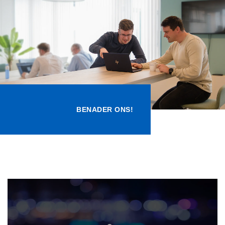
Kennisbank
Referenties
Events
Contact
BENADER ONS!
Werken bij Axians