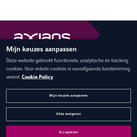
Mijn keuzes aanpassen
The best of ICT with a human touch
Deze website gebruikt functionele, analytische en tracking
linkedin
facebook
twitter
instagram
youtube
cookies. Voor enkele cookies is voorafgaande toestemming
vereist.
Cookie Policy
Mijn keuzes aanpassen
MENU
Alles weigeren
©
Axians 2026
Privacy statement
Cookies
Disclaimer
Accepteren
Juridische gegevens
Toegankelijkheid