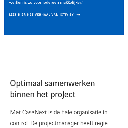
werken is zo voor iedereen makkelijker.”
werken is zo voor iedereen makkelijker.”
werken is zo voor iedereen makkelijker.”
LEES HIER HET VERHAAL VAN ICTIVITY
LEES HIER HET VERHAAL VAN ICTIVITY
LEES HIER HET VERHAAL VAN ICTIVITY
Optimaal samenwerken
binnen het project
Met CaseNext is de hele organisatie in
control. De projectmanager heeft regie