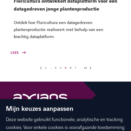
Floricultura ontwikkelt dataplatform voor een
datagedreven jonge plantenproductie
Ontdek hoe Floricultura een datagedreven
plantenproductie realiseert met behulp van een
krachtig dataplatform.
LEES
1
…
3
4
5
6
7
…
18
Mijn keuzes aanpassen
The best of ICT with a human touch
Deze website gebruikt functionele, analytische en tracking
linkedin
facebook
twitter
instagram
youtube
cookies. Voor enkele cookies is voorafgaande toestemming