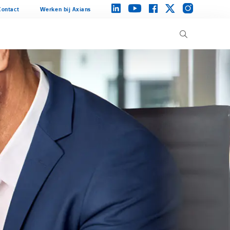
instagram
linkedin
facebook
twitter
youtube
Contact
Werken bij Axians