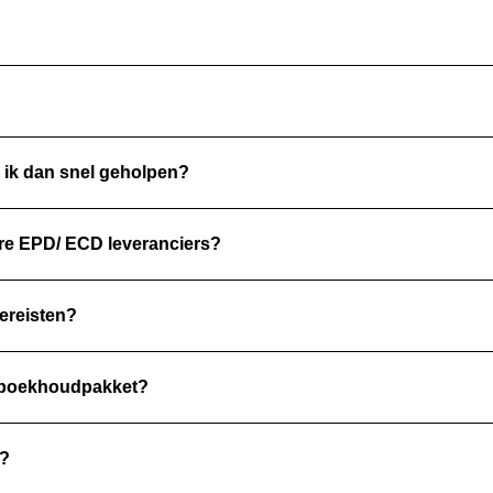
 ik dan snel geholpen?
ere EPD/ ECD leveranciers?
vereisten?
n boekhoudpakket?
n?