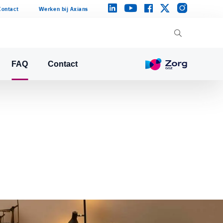
instagram
linkedin
facebook
twitter
youtube
Contact
Werken bij Axians
FAQ
Contact