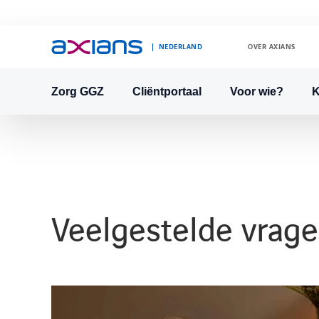
NEDERLAND
OVER AXIANS
Zorg GGZ
Cliëntportaal
Voor wie?
K
Search
keywords
:
Veelgestelde vrag