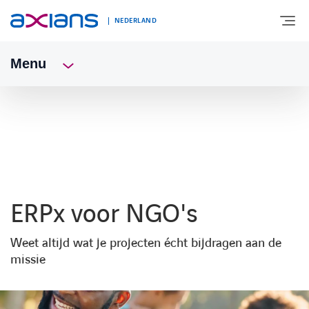
NEDERLAND
Menu
OVER AXIANS
EXPERTISE
MARKTSEGMENT
ERPx voor NGO's
NIEUWS & INSPIRATIE
Weet altijd wat je projecten écht bijdragen aan de
missie
Nieuws