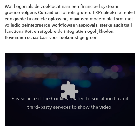
Wat begon als de zoektocht naar een financieel systeem,
groeide
volgens Cordaid
uit tot iets groters.
ERPx
bleek
niet enkel
een goede financiële oplossing
, maar een modern platform met
volledig geïntegreerde
workflows
en
approvals
, s
terke audit
trail
functionaliteit en
u
itgebreide integratiemogelijkheden.
Bovendien s
chaalbaar voor toekomstige groei!
Please accept the Cookies related to social media and
third-party services to show the video.