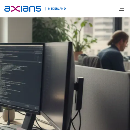
NEDERLAND
OVER AXIANS
EXPERTISE
MARKTSEGMENT
NIEUWS & INSPIRATIE
Nieuws