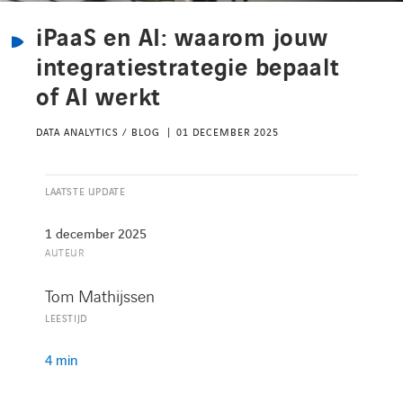
Kennisbank
iPaaS en AI: waarom jouw
integratiestrategie bepaalt
Referenties
of AI werkt
Events
DATA ANALYTICS / BLOG
01 DECEMBER 2025
Contact
LAATSTE UPDATE
1 december 2025
Werken bij Axians
AUTEUR
Tom Mathijssen
LEESTIJD
4 min