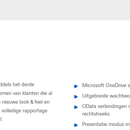
iddels het derde
Microsoft OneDrive s
nemen van klanten die al
Uitgebreide wachtwoo
e nieuwe look & feel en
OData verbindingen 
 volledige rapportage
rechtstreeks
l:
Presentatie modus me