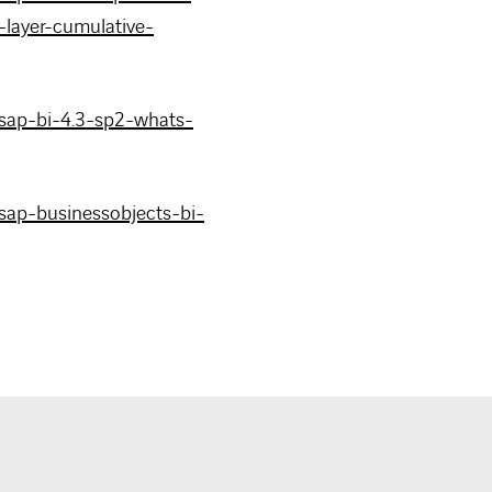
layer-cumulative-
/sap-bi-4.3-sp2-whats-
sap-businessobjects-bi-