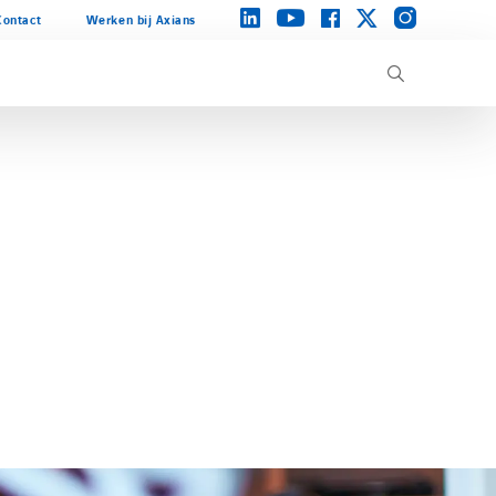
instagram
linkedin
facebook
twitter
youtube
Contact
Werken bij Axians