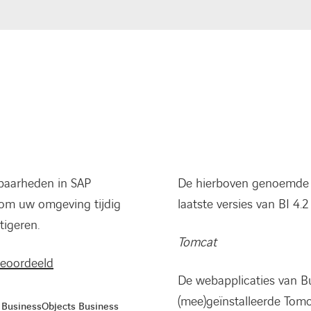
baarheden in SAP
De hierboven genoemde k
 om uw omgeving tijdig
laatste versies van BI 4.
tigeren.
Tomcat
beoordeeld
De webapplicaties van B
(mee)geïnstalleerde Tom
AP BusinessObjects Business