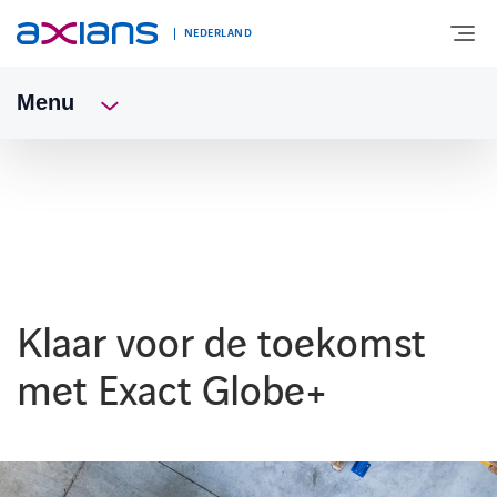
NEDERLAND
Menu
OVER AXIANS
EXPERTISE
MARKTSEGMENT
Klaar voor de toekomst
NIEUWS & INSPIRATIE
met Exact Globe+
Nieuws