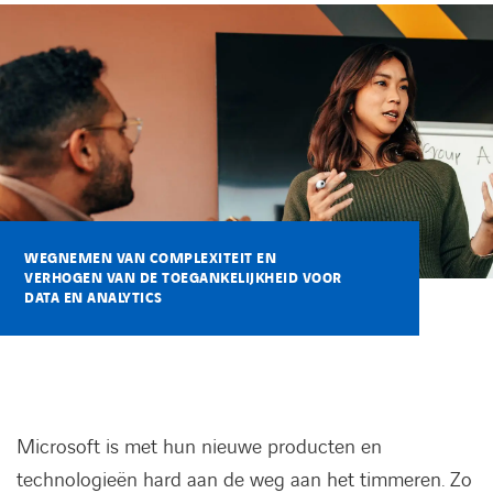
Kennisbank
Referenties
Events
Contact
WEGNEMEN VAN COMPLEXITEIT EN
VERHOGEN VAN DE TOEGANKELIJKHEID VOOR
Werken bij Axians
DATA EN ANALYTICS
Microsoft is met hun nieuwe producten en
technologieën hard aan de weg aan het timmeren. Zo