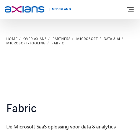
NEDERLAND
HOME
OVER AXIANS
PARTNERS
MICROSOFT
DATA & AI
OVER AXIANS
MICROSOFT-TOOLING
FABRIC
EXPERTISE
MARKTSEGMENT
NIEUWS & INSPIRATIE
Fabric
De Microsoft SaaS oplossing voor data & analytics
Nieuws