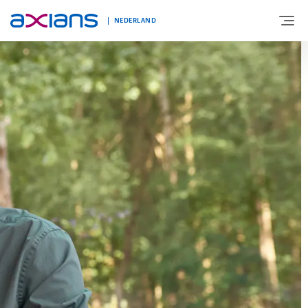
NEDERLAND
OVER AXIANS
EXPERTISE
MARKTSEGMENT
NIEUWS & INSPIRATIE
Nieuws