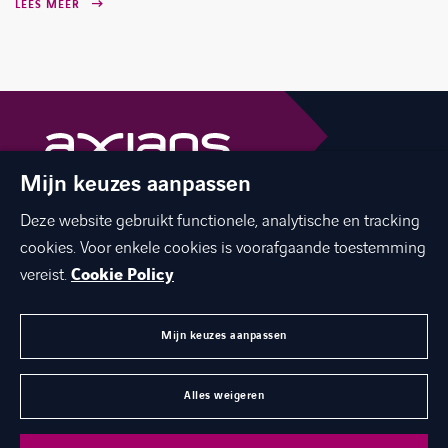
LEES MEER
Mijn keuzes aanpassen
The best of ICT with a human touch
Deze website gebruikt functionele, analytische en tracking
linkedin
facebook
twitter
instagram
cookies. Voor enkele cookies is voorafgaande toestemming
youtube
vereist.
Cookie Policy
Mijn keuzes aanpassen
MENU
Alles weigeren
©
Axians 2026