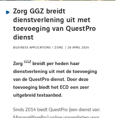
Kennisbank
Zorg GGZ breidt
dienstverlening uit met
Referenties
toevoeging van QuestPro
dienst
Events
BUSINESS APPLICATIONS / ZORG
26 APRIL 2024
Contact
GGZ
Zorg
breidt per heden haar
Werken bij Axians
dienstverlening uit met de toevoeging
van de QuestPro dienst. Door deze
toevoeging biedt het ECD een zeer
uitgebreid testaanbod.
Sinds 2014 biedt QuestPro (een dienst van
ManageWarePro) online vragenlijsten voor