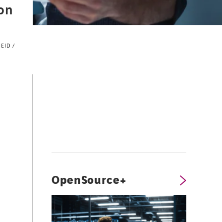
on
EID /
OpenSource+