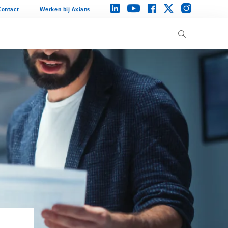
instagram
linkedin
facebook
twitter
youtube
Contact
Werken bij Axians