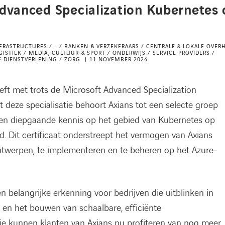
Advanced Specialization Kubernetes 
RASTRUCTURES / - / BANKEN & VERZEKERAARS / CENTRALE & LOKALE OVERH
GISTIEK / MEDIA, CULTUUR & SPORT / ONDERWIJS / SERVICE PROVIDERS /
KE DIENSTVERLENING / ZORG
11 NOVEMBER 2024
eft met trots de Microsoft Advanced Specialization
deze specialisatie behoort Axians tot een selecte groep
e en diepgaande kennis op het gebied van Kubernetes op
. Dit certificaat onderstreept het vermogen van Axians
werpen, te implementeren en te beheren op het Azure-
 belangrijke erkenning voor bedrijven die uitblinken in
 en het bouwen van schaalbare, efficiënte
tie kunnen klanten van Axians nu profiteren van nog meer