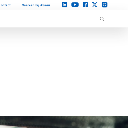
instagram
linkedin
facebook
twitter
youtube
Contact
Werken bij Axians