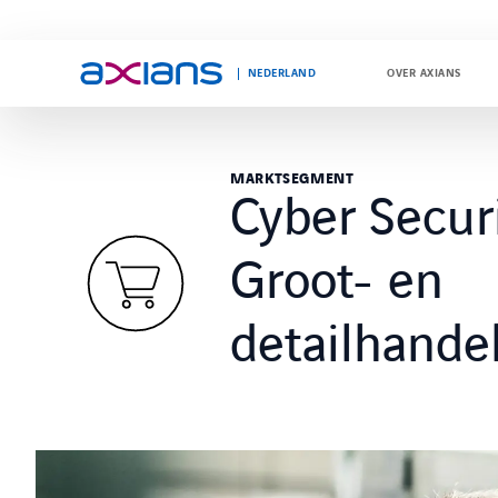
NEDERLAND
OVER AXIANS
Search
MARKTSEGMENT
Cyber Secur
keywords
:
Groot- en
detailhande