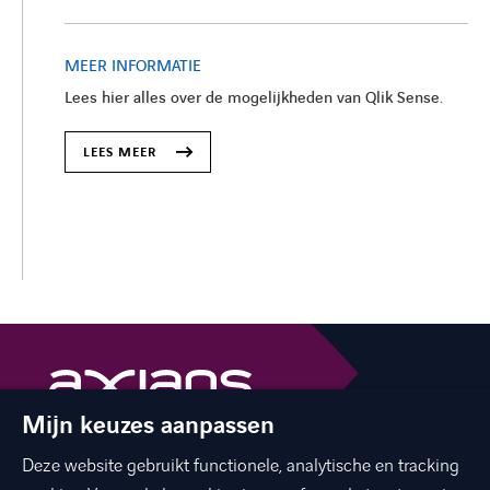
MEER INFORMATIE
Lees hier alles over de mogelijkheden van Qlik Sense.
LEES MEER
Mijn keuzes aanpassen
The best of ICT with a human touch
Deze website gebruikt functionele, analytische en tracking