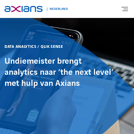
NEDERLAND
OVER AXIANS
DATA ANALYTICS / QLIK SENSE
EXPERTISE
Undiemeister brengt
analytics naar ‘the next level’
MARKTSEGMENT
met hulp van Axians
NIEUWS & INSPIRATIE
Nieuws