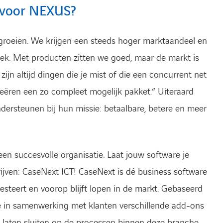
t voor NEXUS?
groeien. We krijgen een steeds hoger marktaandeel en
ek. Met producten zitten we goed, maar de markt is
 zijn altijd dingen die je mist of die een concurrent net
reëren een zo compleet mogelijk pakket.” Uiteraard
ersteunen bij hun missie: betaalbare, betere en meer
en succesvolle organisatie. Laat jouw software je
ijven: CaseNext ICT! CaseNext is dé business software
esteert en voorop blijft lopen in de markt. Gebaseerd
e in samenwerking met klanten verschillende add-ons
 laten sluiten op de processen binnen deze branche.