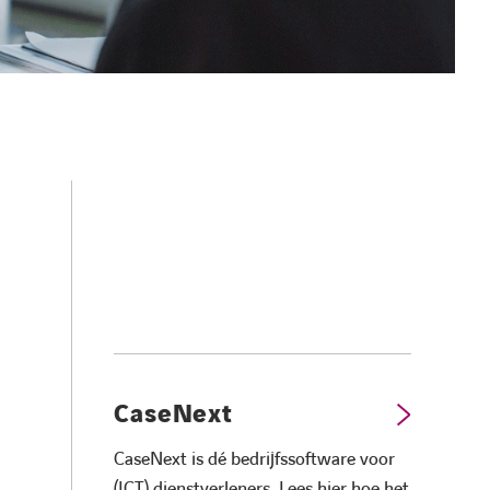
CaseNext
CaseNext is dé bedrijfssoftware voor
(ICT) dienstverleners. Lees hier hoe het