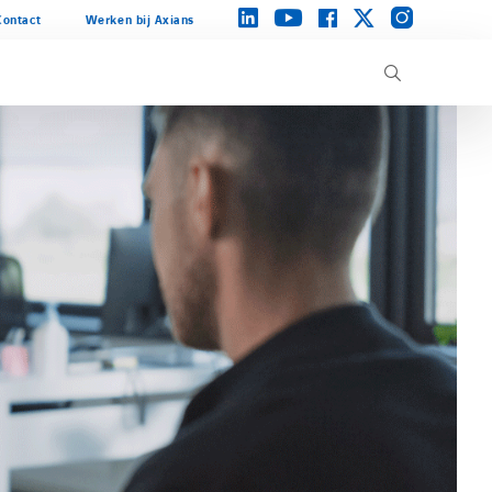
instagram
linkedin
facebook
twitter
youtube
Contact
Werken bij Axians