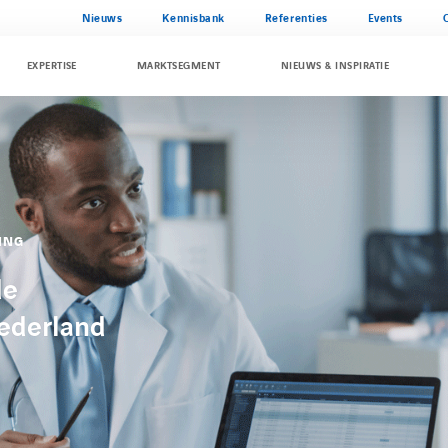
Nieuws
Kennisbank
Referenties
Events
EXPERTISE
MARKTSEGMENT
NIEUWS & INSPIRATIE
NING
de
ederland