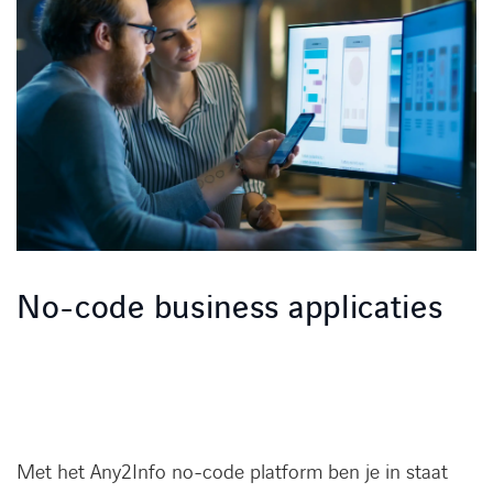
Kennisbank
Referenties
Events
Contact
Werken bij Axians
No-code business applicaties
Met het Any2Info no-code platform ben je in staat