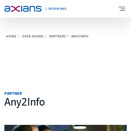
NEDERLAND
HOME
OVER AXIANS
PARTNERS
ANY2INFO
OVER AXIANS
EXPERTISE
MARKTSEGMENT
NIEUWS & INSPIRATIE
PARTNER
Any2Info
Nieuws