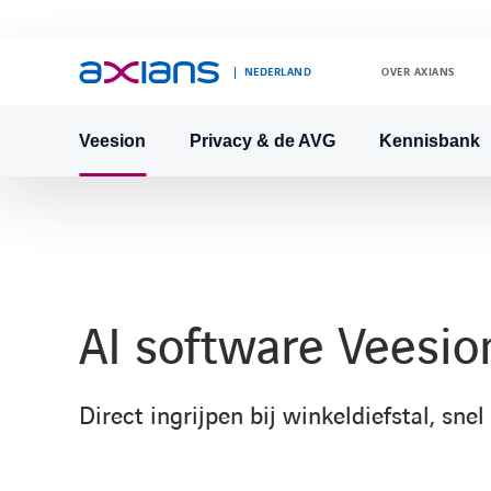
NEDERLAND
OVER AXIANS
Veesion
Privacy & de AVG
Kennisbank
Search
keywords
:
AI software Veesio
Direct ingrijpen bij winkeldiefstal, snel