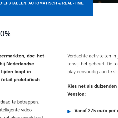
DIEFSTALLEN, AUTOMATISCH & REAL-TIME
60%
upermarkten, doe-het-
Verdachte activiteiten i
 bij Nederlandse
terwijl het gebeurt. De 
lijden loopt in
play eenvoudig aan te s
retail proletarisch
Kies net als duizenden 
Veesion:
erdaad te betrappen.
telligente video
Vanaf 275 euro per
n retailers wereldwijd