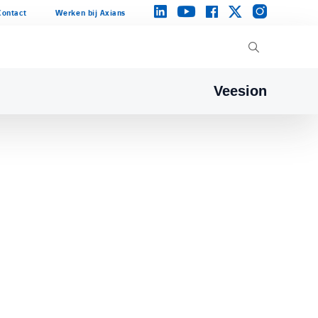
instagram
linkedin
facebook
twitter
youtube
Contact
Werken bij Axians
Veesion