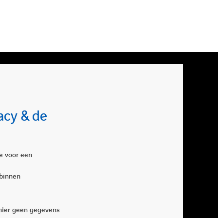
acy & de
e voor een
 binnen
 hier geen gegevens