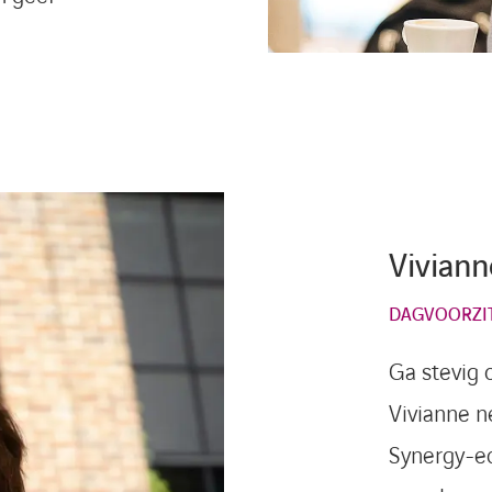
Vivian
DAGVOORZI
Ga stevig o
Vivianne n
Synergy-e