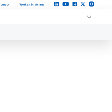
instagram
linkedin
facebook
twitter
youtube
Contact
Werken bij Axians