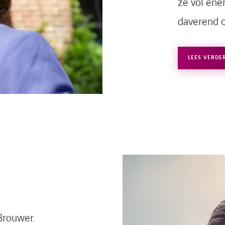
ze vol ene
daverend o
LEES VERDE
Brouwer.