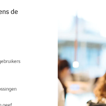
ens de
gebruikers
ossingen
n geef