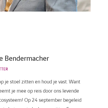
ne Bendermacher
TTER
p je stoel zitten en houd je vast. Want
eemt je mee op reis door ons levende
cosysteem! Op 24 september begeleid