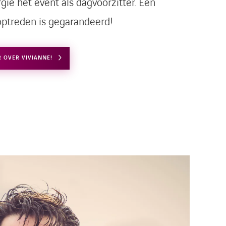
rgie het event als dagvoorzitter. Een
ptreden is gegarandeerd!
R OVER VIVIANNE!