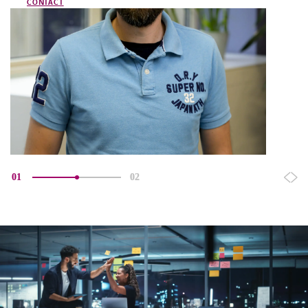
CONTACT
01
02
LINKEDIN
YOUTUBE
FACEBOOK
TWITTER
INSTAG