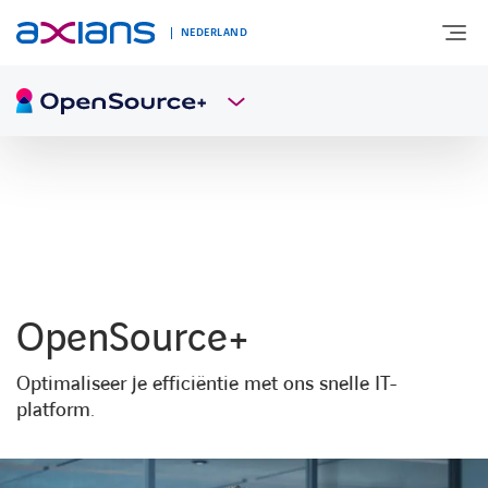
NEDERLAND
OVER AXIANS
EXPERTISE
MARKTSEGMENT
OpenSource+
NIEUWS & INSPIRATIE
Optimaliseer je efficiëntie met ons snelle IT-
platform.
Nieuws