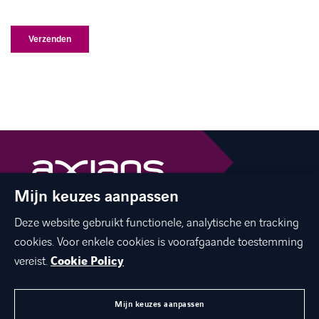
Mijn keuzes aanpassen
The best of ICT with a human touch
Deze website gebruikt functionele, analytische en tracking
linkedin
facebook
twitter
instagram
youtube
cookies. Voor enkele cookies is voorafgaande toestemming
vereist.
Cookie Policy
Mijn keuzes aanpassen
MENU