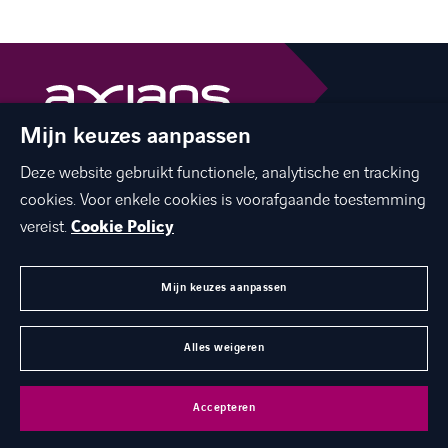
Mijn keuzes aanpassen
The best of ICT with a human touch
Deze website gebruikt functionele, analytische en tracking
linkedin
facebook
twitter
instagram
youtube
cookies. Voor enkele cookies is voorafgaande toestemming
vereist.
Cookie Policy
Mijn keuzes aanpassen
MENU
Alles weigeren
©
Axians 2026
Privacy statement
Cookies
Disclaimer
Accepteren
Juridische gegevens
Toegankelijkheid
Axians Global