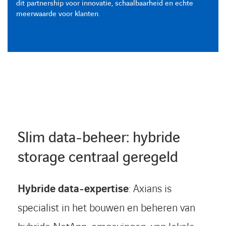
dit partnership voor innovatie, schaalbaarheid en echte
dit partnership voor innovatie, schaalbaarheid en echte
dit partnership voor innovatie, schaalbaarheid en echte
meerwaarde voor klanten.
meerwaarde voor klanten.
meerwaarde voor klanten.
Slim data-beheer: hybride
storage centraal geregeld
Hybride data-expertise
: Axians is
specialist in het bouwen en beheren van