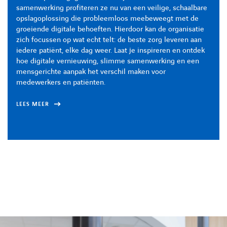
samenwerking profiteren ze nu van een veilige, schaalbare
samenwerking profiteren ze nu van een veilige, schaalbare
samenwerking profiteren ze nu van een veilige, schaalbare
opslagoplossing die probleemloos meebeweegt met de
opslagoplossing die probleemloos meebeweegt met de
opslagoplossing die probleemloos meebeweegt met de
groeiende digitale behoeften. Hierdoor kan de organisatie
groeiende digitale behoeften. Hierdoor kan de organisatie
groeiende digitale behoeften. Hierdoor kan de organisatie
zich focussen op wat echt telt: de beste zorg leveren aan
zich focussen op wat echt telt: de beste zorg leveren aan
zich focussen op wat echt telt: de beste zorg leveren aan
iedere patiënt, elke dag weer. Laat je inspireren en ontdek
iedere patiënt, elke dag weer. Laat je inspireren en ontdek
iedere patiënt, elke dag weer. Laat je inspireren en ontdek
hoe digitale vernieuwing, slimme samenwerking en een
hoe digitale vernieuwing, slimme samenwerking en een
hoe digitale vernieuwing, slimme samenwerking en een
mensgerichte aanpak het verschil maken voor
mensgerichte aanpak het verschil maken voor
mensgerichte aanpak het verschil maken voor
medewerkers en patiënten.
medewerkers en patiënten.
medewerkers en patiënten.
LEES MEER
LEES MEER
LEES MEER
LINKEDIN
YOUTUBE
FACEBOOK
TWITTER
INSTAG