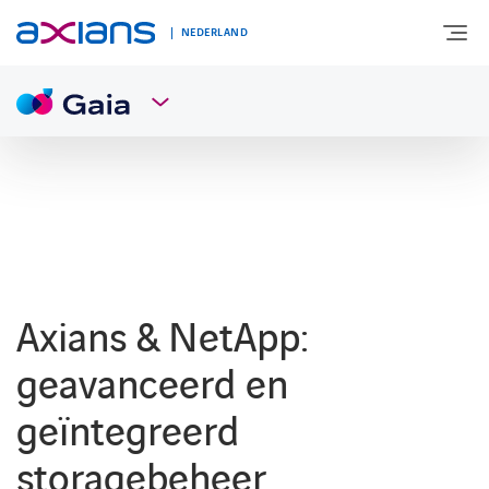
NEDERLAND
OVER AXIANS
EXPERTISE
MARKTSEGMENT
Axians & NetApp:
NIEUWS & INSPIRATIE
geavanceerd en
geïntegreerd
Nieuws
storagebeheer