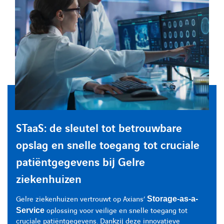
STaaS: de sleutel tot betrouwbare
STaaS: de sleutel tot betrouwbare
STaaS: de sleutel tot betrouwbare
opslag en snelle toegang tot cruciale
opslag en snelle toegang tot cruciale
opslag en snelle toegang tot cruciale
patiëntgegevens bij Gelre
patiëntgegevens bij Gelre
patiëntgegevens bij Gelre
ziekenhuizen
ziekenhuizen
ziekenhuizen
Gelre ziekenhuizen vertrouwt op Axians’
Gelre ziekenhuizen vertrouwt op Axians’
Gelre ziekenhuizen vertrouwt op Axians’
Storage-as-a-
Storage-as-a-
Storage-as-a-
Service
Service
Service
oplossing voor veilige en snelle toegang tot
oplossing voor veilige en snelle toegang tot
oplossing voor veilige en snelle toegang tot
cruciale patiëntgegevens. Dankzij deze innovatieve
cruciale patiëntgegevens. Dankzij deze innovatieve
cruciale patiëntgegevens. Dankzij deze innovatieve