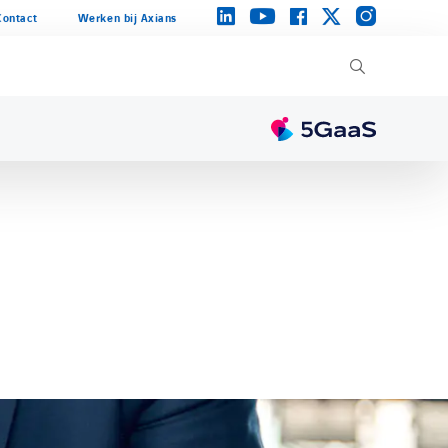
instagram
linkedin
facebook
twitter
youtube
Contact
Werken bij Axians