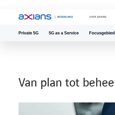
NEDERLAND
OVER AXIANS
Private 5G
5G as a Service
Focusgebied
Search
keywords
:
Van plan tot beheer