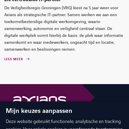
De Veiligheidsregio Groningen (VRG) kiest na 5 jaar weer voor
Axians als strategische IT-partner. Samen werken we aan een
toekomstbestendige digitale werkomgeving, waarin
samenwerking, autonomie en veiligheid centraal staan. De
digitale werkplek vormt hierbij de basis: de plek waar informatie
samenkomt en waar medewerkers, ongeacht tijd en locatie,
samenwerken en beslissingen nemen.
LEES MEER
Mijn keuzes aanpassen
The best of ICT with a human touch
Deze website gebruikt functionele, analytische en tracking
linkedin
facebook
twitter
instagram