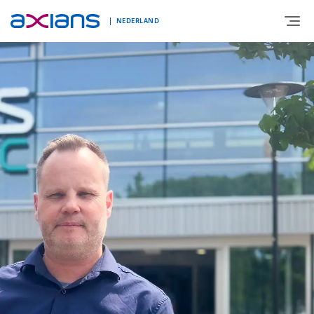
NEDERLAND
OVER AXIANS
EXPERTISE
MARKTSEGMENT
NIEUWS & INSPIRATIE
Nieuws