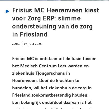
Kennisbank
Frisius MC Heerenveen kiest
voor Zorg ERP: slimme
Referenties
ondersteuning van de zorg
in Friesland
Events
ZORG
04 JULI 2025
Contact
Frisius MC is ontstaan uit de fusie tussen
Werken bij Axians
het Medisch Centrum Leeuwarden en
ziekenhuis Tjongerschans in
Heerenveen. Door de krachten te
bundelen, wil het ziekenhuis de zorg in
Friesland toekomstbestendig houden.
Een belangrijk onderdeel daarvan is het