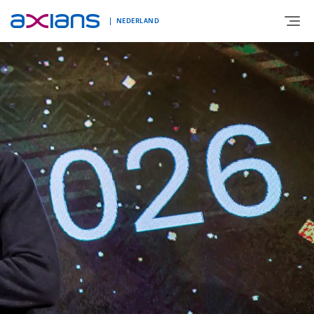
NEDERLAND
OVER AXIANS
EXPERTISE
MARKTSEGMENT
NIEUWS & INSPIRATIE
Nieuws