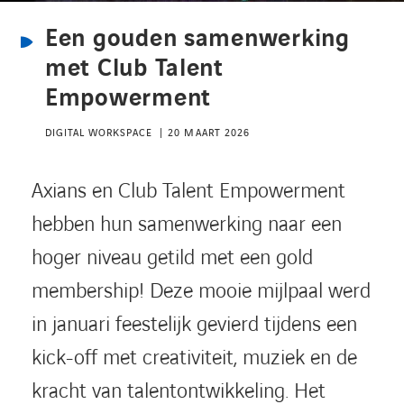
Kennisbank
Een gouden samenwerking
met Club Talent
Referenties
Empowerment
Events
DIGITAL WORKSPACE
20 MAART 2026
Contact
Axians en Club Talent Empowerment
hebben hun samenwerking naar een
Werken bij Axians
hoger niveau getild met een gold
membership! Deze mooie mijlpaal werd
in januari feestelijk gevierd tijdens een
kick-off met creativiteit, muziek en de
kracht van talentontwikkeling. Het